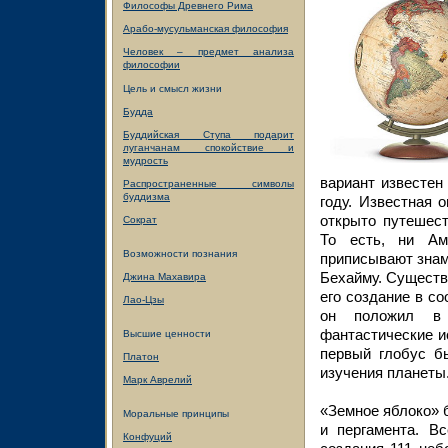
Философы Древнего Рима
Арабо-мусульманская философия
Человек – предмет анализа
философии
Цель и смысл жизни
Будда
Буддийская Ступа подарит
луганчанам спокойствие и
мудрость
вариант известен
Распространенные символы
буддизма
году. Известная 
открыто путешес
Сократ
То есть, ни Ам
Возможности познания
приписывают знам
Бехайму. Существ
Джина Махавира
его создание в с
Лао-Цзы
он положил в 
фантастические ис
Высшие ценности
первый глобус б
Платон
изучения планеты
Марк Аврелий
«Земное яблоко» 
Моральные принципы
и пергамента. В
Конфуций