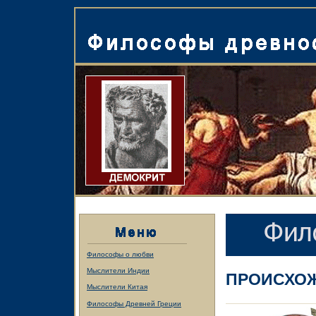
Философы о любви
Мыслители Индии
ПРОИСХОЖ
Мыслители Китая
Философы Древней Греции