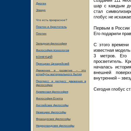
создания 111 неб
Диоген
шар с каждым дн
Эпикур
стал символизир
глобус не искажае
Что есть прекрасное?
Платон и Аристотель
Первым в России 
Его подарили прав
Плотин
Западная философия
С этого времени
известная модель 
Философия психологов
3 метров. Его 
КОНФУЦИЙ
просветитель. Кр
Присциан Цезарейский
началась истори
Движение и развитие – это
внешней поверх
атрибуты материального бытия
внутренней – звез
Прогресс и регресс движения в
философии
Сегодня глобус с
Армянская философия
Философия Египта
Английские философы
Немецкие философы
Французские философы
Нидерландские философы