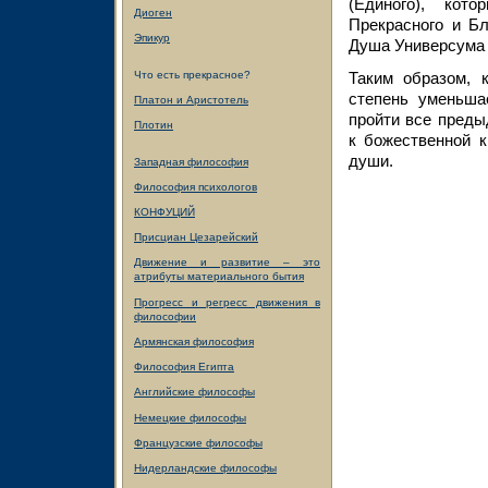
(Единого), кот
Диоген
Прекрасного и Б
Эпикур
Душа Универсума 
Что есть прекрасное?
Таким образом, 
степень уменьша
Платон и Аристотель
пройти все преды
Плотин
к божественной к
души.
Западная философия
Философия психологов
КОНФУЦИЙ
Присциан Цезарейский
Движение и развитие – это
атрибуты материального бытия
Прогресс и регресс движения в
философии
Армянская философия
Философия Египта
Английские философы
Немецкие философы
Французские философы
Нидерландские философы