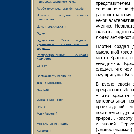
Философы Древнего Рима
представителем
основанного на 
Арабо-мусульманская философия
распространения
Человек – предмет анализа
некой альтернати
философии
учению. Неоплат
Цель и смысл жизни
сказать, подгото
Будда
людей античности
Буддийская Ступа подарит
луганчанам спокойствие и
Плотин создал 
мудрость
мысленной красот
Распространенные символы
место. Красота, с
буддизма
невидимый. Кра
Сократ
следует, что чем
ему присуща. Без
Возможности познания
Джина Махавира
В русле своей 
прекрасного. Иер
Лао-Цзы
– это красота 
Высшие ценности
материальная кр
произведений и
Платон
постигается душ
Марк Аврелий
природы, красоту
и знаний. Перва
Моральные принципы
(умопостигаемая)
Конфуций