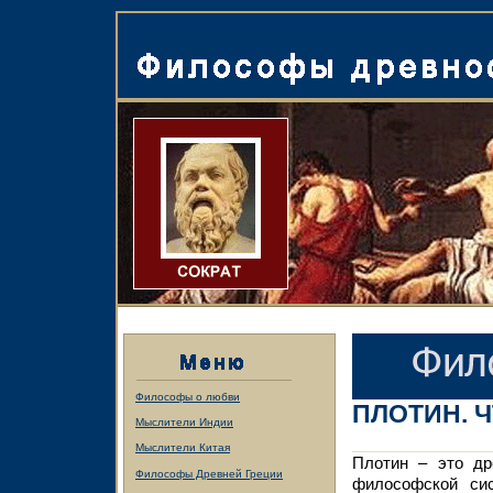
Философы о любви
ПЛОТИН. 
Мыслители Индии
Мыслители Китая
Плотин – это др
Философы Древней Греции
философской сис