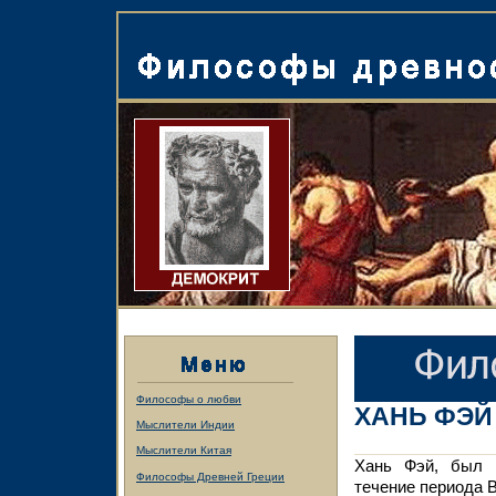
Философы о любви
ХАНЬ ФЭЙ
Мыслители Индии
Мыслители Китая
Хань Фэй, был 
Философы Древней Греции
течение периода 